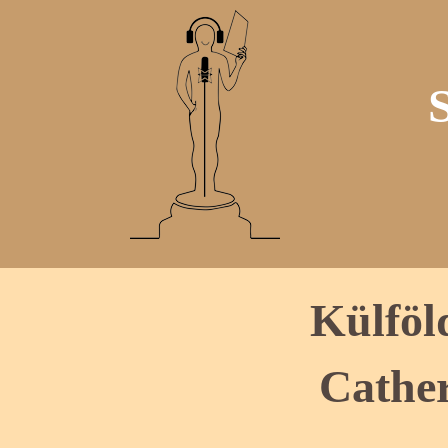
Külföl
Cather