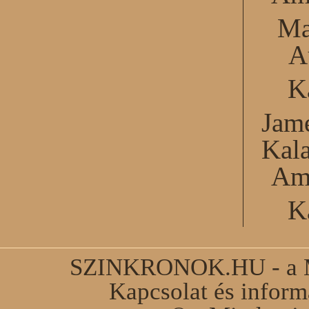
Ma
A
K
Jame
Kal
Am
K
SZINKRONOK.HU - a Ma
Kapcsolat és infor