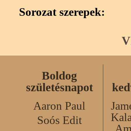
Sorozat szerepek:
V
Boldog
születésnapot
ked
Aaron Paul
Jame
Kal
Soós Edit
Am