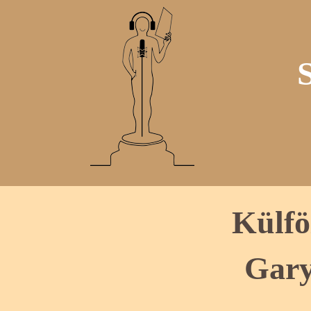
Külfö
Gar