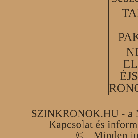
TA
PA
N
EL
ÉJ
RON
SZINKRONOK.HU - a Ma
Kapcsolat és infor
© - Minden jo