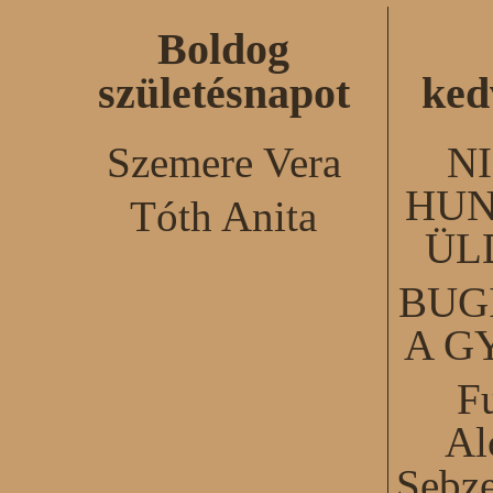
Boldog
születésnapot
ked
Szemere Vera
N
HUN
Tóth Anita
ÜL
BUG
A G
F
Al
Sebze