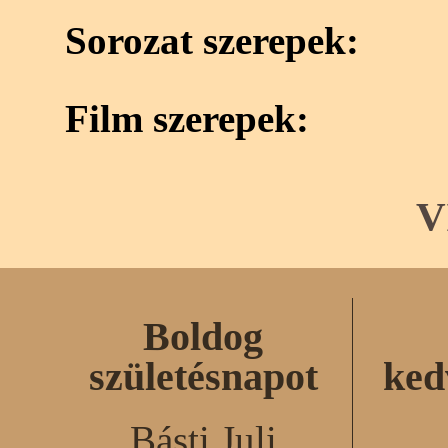
Sorozat szerepek:
Film szerepek:
V
Boldog
születésnapot
ked
Básti Juli