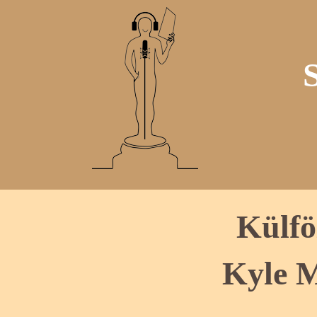
Külfö
Kyle 