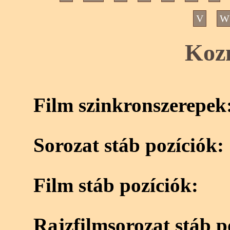
V
W
Kozm
Film szinkronszerepek
Sorozat stáb pozíciók:
Film stáb pozíciók:
Rajzfilmsorozat stáb p