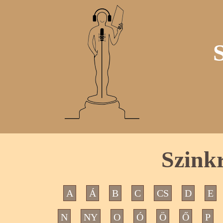
Szink
A
Á
B
C
CS
D
E
N
NY
O
Ó
Ö
Ő
P