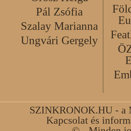
Föl
Pál Zsófia
Eu
Szalay Marianna
Feat
Ungvári Gergely
Ö
Emb
SZINKRONOK.HU - a Ma
Kapcsolat és infor
© - Minden jo