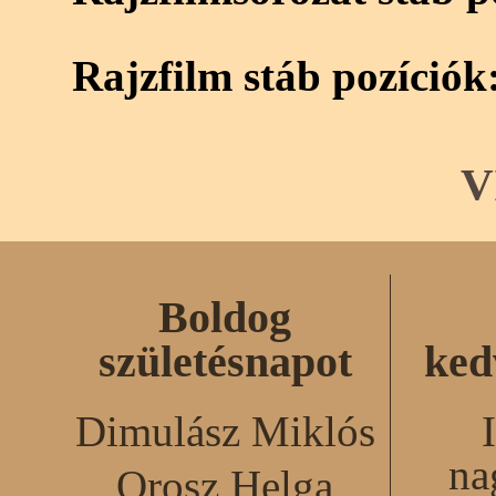
Rajzfilm stáb pozíciók
V
Boldog
születésnapot
ked
Dimulász Miklós
na
Orosz Helga