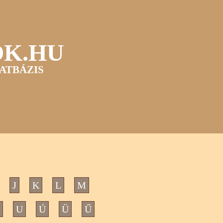
OK.HU
ATBÁZIS
J
K
L
M
U
Ú
Ü
Ű