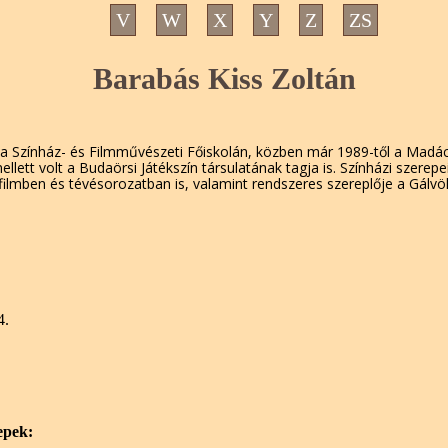
V
W
X
Y
Z
ZS
Barabás Kiss Zoltán
a Színház- és Filmművészeti Főiskolán, közben már 1989-től a Madác
ett volt a Budaörsi Játékszín társulatának tagja is. Színházi szerepe
b filmben és tévésorozatban is, valamint rendszeres szereplője a Gálv
4.
epek: