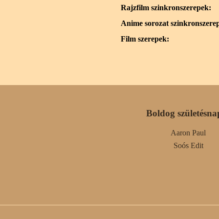
Rajzfilm szinkronszerepek:
Anime sorozat szinkronszere
Film szerepek:
Boldog születésna
Aaron Paul
Soós Edit