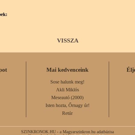
pek:
VISSZA
pot
Mai kedvenceink
Élj
Sose halunk meg!
Akli Miklós
Meseautó (2000)
Isten hozta, Őrnagy úr!
Retúr
SZINKRONOK.HU - a Magyarszinkron.hu adatbázisa