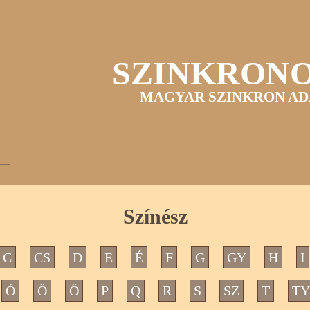
SZINKRON
MAGYAR SZINKRON AD
Színész
C
CS
D
E
É
F
G
GY
H
I
Ó
Ö
Ő
P
Q
R
S
SZ
T
TY