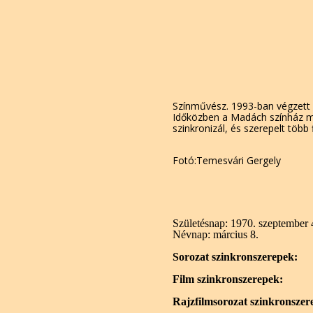
Színművész. 1993-ban végzett 
Időközben a Madách színház mell
szinkronizál, és szerepelt töb
Fotó:Temesvári Gergely
Születésnap:
1970. szeptember 
Névnap:
március 8.
Sorozat szinkronszerepek:
Film szinkronszerepek:
Rajzfilmsorozat szinkronszer