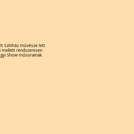
h Színház művésze lett.
i mellett rendszeresen
ölgyi Show műsorainak.