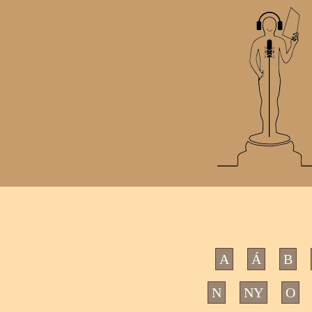
A
Á
B
N
NY
O