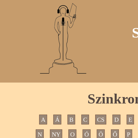
Szinkro
A
Á
B
C
CS
D
E
N
NY
O
Ó
Ö
Ő
P