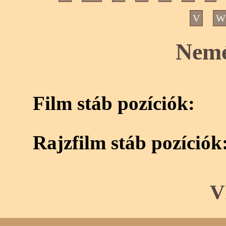
V
W
Nemé
Film stáb pozíciók:
Rajzfilm stáb pozíciók
V