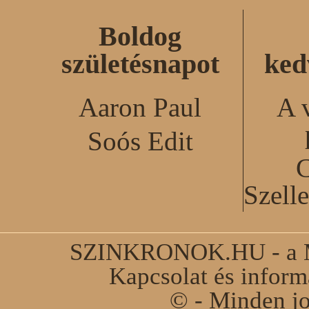
Boldog
születésnapot
ked
Aaron Paul
A 
Soós Edit
C
Szell
SZINKRONOK.HU - a Ma
Kapcsolat és infor
© - Minden jo