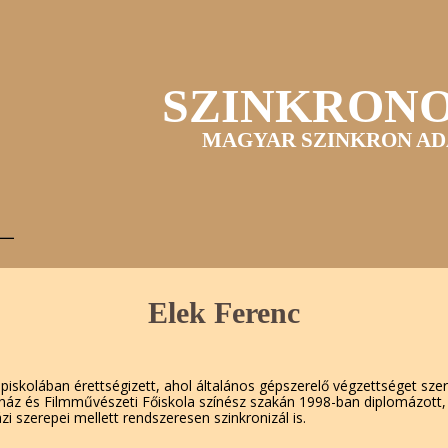
SZINKRON
MAGYAR SZINKRON AD
Elek Ferenc
skolában érettségizett, ahol általános gépszerelő végzettséget szer
ház és Filmművészeti Főiskola színész szakán 1998-ban diplomázott,
zi szerepei mellett rendszeresen szinkronizál is.