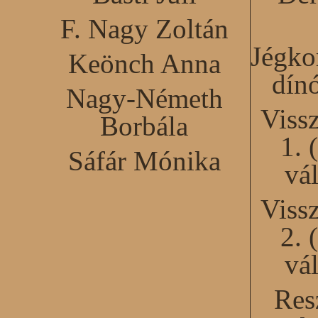
F. Nagy Zoltán
Jégko
Keönch Anna
dín
Nagy-Németh
Viss
Borbála
1. 
Sáfár Mónika
vál
Viss
2. 
vál
Res