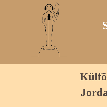
Külfö
Jorda