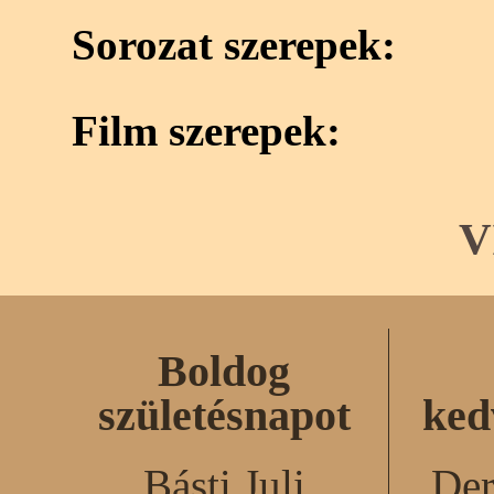
Sorozat szerepek:
Film szerepek:
V
Boldog
születésnapot
ked
Básti Juli
Der